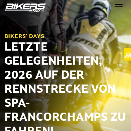
DE
BIKERS' DAYS
LETZTE
GELEGENHEITEN,
2026 AUF DER
RENNSTRECKE VON
SPA-
FRANCORCHAMPS ZU
FAHREN!