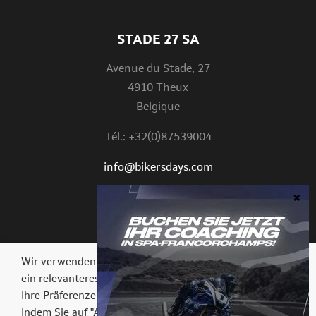
STADE 27 SA
Avenue du Stade, 27
4910 Theux
Belgique
Tél.: +32(0)87539004
info@bikersdays.com
DRAN BLEIBEN
Wir verwenden Cookies auf unserer Website, um Ihnen
ein relevanteres Erlebnis zu bieten, indem wir uns an
Ihre Präferenzen und wiederholten Besuche erinnern.
Indem Sie auf "Akzeptieren" klicken, stimmen Sie der