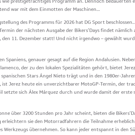
s wie prestigeträchtiges Programm an. Dennoch bedauerten ei
eutend war mit dem Einmotten der Maschinen…
igstellung des Programms für 2026 hat DG Sport beschlossen
Termin der nächsten Ausgabe der Bikers’Days findet nämlich 
, den 11. Dezember statt! Und nicht irgendwo – gewählt wurd
den Spaniens, genauer gesagt auf die Region Andalusien. Neb
menco, der zu den lokalen Spezialitäten gehört, bietet Jere
 spanischen Stars Ángel Nieto trägt und in den 1980er-Jahr
, ist Jerez heute ein unverzichtbarer MotoGP-Termin, der trad
il setzte sich Álex Márquez durch und wurde damit der erste 
 Sonne über 3200 Stunden pro Jahr scheint, bieten die Bikers’
g erleichtern sie den Motorradfahrern die Teilnahme erheblich
s Werkzeugs übernehmen. So kann jeder entspannt in den Sü