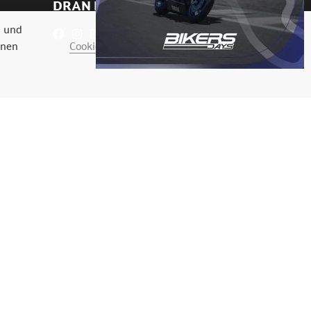
DRAN BLEIBEN
n und
Cookie-Einstellungen
nnen
AKZEPTIEREN
s
.
Agence web Digital Vision
.