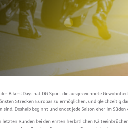
s der Bikers’Days hat DG Sport die ausgezeichnete Gewohnhei
önsten Strecken Europas zu ermöglichen, und gleichzeitig dar
n sind. Deshalb beginnt und endet jede Saison eher im Süden 
 letzten Runden bei den ersten herbstlichen Kälteeinbrüchen