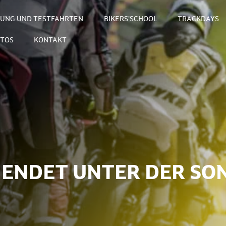
TUNG UND TESTFAHRTEN
BIKERS’SCHOOL
TRACKDAYS
TOS
KONTAKT
6 ENDET UNTER DER SO