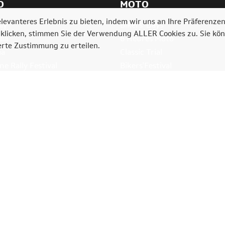
O
MOTO
levanteres Erlebnis zu bieten, indem wir uns an Ihre Präferenze
ly
Bikers' Days
" klicken, stimmen Sie der Verwendung ALLER Cookies zu. Sie kö
lia
6 Heures Moto
ierte Zustimmung zu erteilen.
ia
Classic Trial
e Rally Festival
Bikers'Festival
echte vorbehalten.
Cookie-Einstellungen
-
Privacy policy
.
Mentions légale