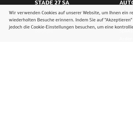
STADE 27 SA
AUT
Wir verwenden Cookies auf unserer Website, um Ihnen ein re
Avenue du Stade, 27
SpaRal
wiederholten Besuche erinnern. Indem Sie auf "Akzeptieren
4910 Theux
SpaIta
jedoch die Cookie-Einstellungen besuchen, um eine kontroll
Belgique
SpaAs
Ardenn
Tél.: +32(0)87539004
info@bikersdays.com
© 2026 Bikers' Days. Alle R