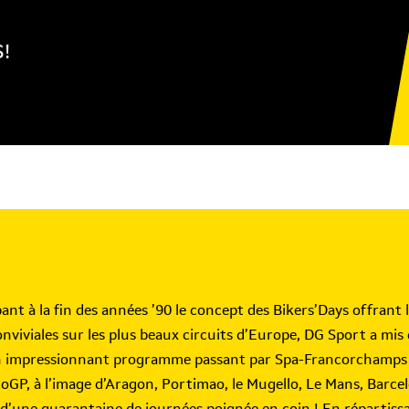
!
ant à la fin des années ’90 le concept des Bikers’Days offrant l
viviales sur les plus beaux circuits d’Europe, DG Sport a mis da
 impressionnant programme passant par Spa-Francorchamps et 
oGP, à l’image d’Aragon, Portimao, le Mugello, Le Mans, Barcel
d’une quarantaine de journées poignée en coin ! En répartissa