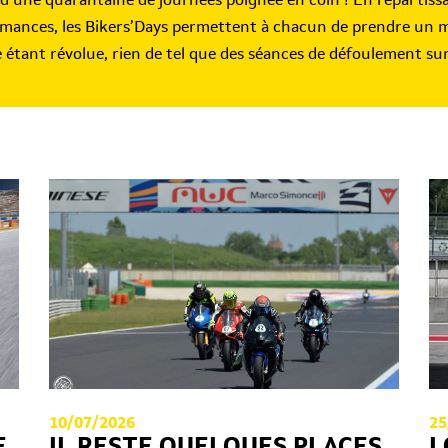
ormances, les Bikers’Days permettent à chacun de prendre un m
e étant révolue, rien de tel que des séances de défoulement sur 
10/07/2026
25
E
IL RESTE QUELQUES PLACES
L