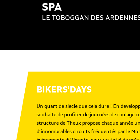
SPA
LE TOBOGGAN DES ARDENNES
BIKERS’DAYS
Un quart de siècle que cela dure ! En développ
souhaite de profiter de journées de roulage con
structure de Theux propose chaque année un
d’innombrables circuits fréquentés par le Mot
événements différents, pour un total de près 