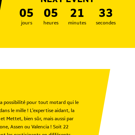
05
05
21
30
jours
heures
minutes
secondes
a possibilité pour tout motard qui le
ns le mille ! L’expertise aidant, la
Mettet, bien sûr, mais aussi par
one, Assen ou Valencia ! Soit 22
nt les participants en différents