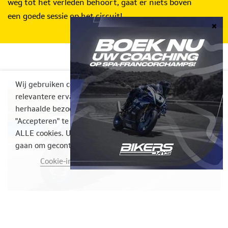
weg tot het verleden behoort, gaat er niets boven
een goede sessie op het circuit!
Wij gebruiken cookies op onze website om u een
relevantere ervaring te bieden door uw voorkeuren en
herhaalde bezoeken te onthouden. Door op
"Accepteren" te klikken, stemt u in met het gebruik van
ALLE cookies. U kunt echter naar de Cookie-instellingen
gaan om gecontroleerde toestemming te geven.
Cookie-instellingen
ACCEPTEER
23/07/2026