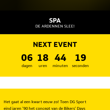
SPA
DE ARDENNEN SLEE!
NEXT EVENT
06
18
44
17
dagen
uren
minuten
seconden
Het gaat al een kwart eeuw zo! Toen DG Sport
eind jaren ’90 het concept van de Bikers’ Days