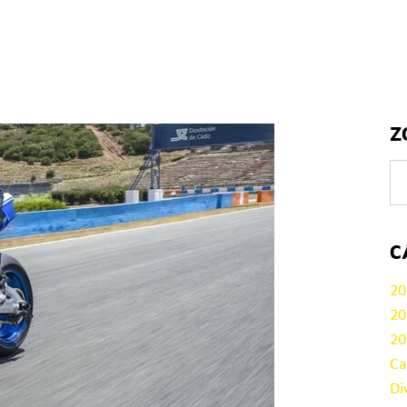
Z
C
20
20
20
Ca
Di