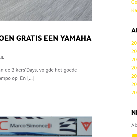
Ge
Ka
A
ZOEN GRATIS EEN YAMAHA
20
20
IE
20
20
an de Bikers’Days, volgde het goede
20
tempo op. En […]
20
20
N
Ab