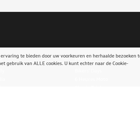
 ervaring te bieden door uw voorkeuren en herhaalde bezoeken t
O
MOTO
het gebruik van ALLE cookies. U kunt echter naar de Cookie-
ly
Bikers' Days
lia
6 Heures Moto
ia
Classic Trial
e Rally Festival
Bikers'Festival