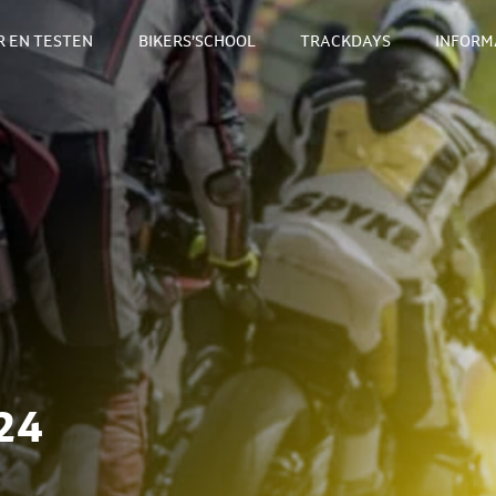
 EN TESTEN
BIKERS’SCHOOL
TRACKDAYS
INFORM
24