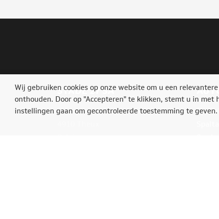
Wij gebruiken cookies op onze website om u een relevantere
STADE 27 SA
AUT
onthouden. Door op "Accepteren" te klikken, stemt u in met 
Avenue du Stade, 27
SpaRal
instellingen gaan om gecontroleerde toestemming te geven.
4910 Theux
SpaIta
Belgique
SpaAs
Ardenn
Tél.: +32(0)87539004
info@bikersdays.com