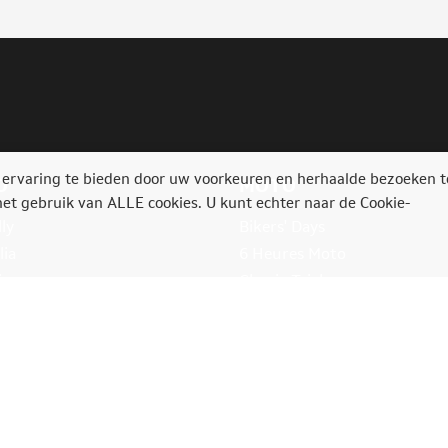
 ervaring te bieden door uw voorkeuren en herhaalde bezoeken t
O
MOTO
het gebruik van ALLE cookies. U kunt echter naar de Cookie-
ly
Bikers' Days
lia
6 Heures Moto
ia
Classic Trial
e Rally Festival
Bikers'Festival